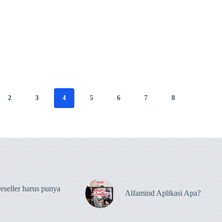
2
3
4
5
6
7
8
eseller harus punya
Alfamind Aplikasi Apa?