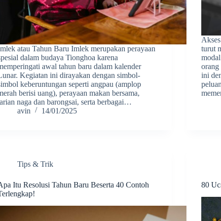
Akses
Imlek atau Tahun Baru Imlek merupakan perayaan
turut
spesial dalam budaya Tionghoa karena
modal
memperingati awal tahun baru dalam kalender
orang
Lunar. Kegiatan ini dirayakan dengan simbol-
ini de
simbol keberuntungan seperti angpau (amplop
peluan
merah berisi uang), perayaan makan bersama,
meme
tarian naga dan barongsai, serta berbagai…
avin
14/01/2025
Tips & Trik
Apa Itu Resolusi Tahun Baru Beserta 40 Contoh
80 Uc
Terlengkap!