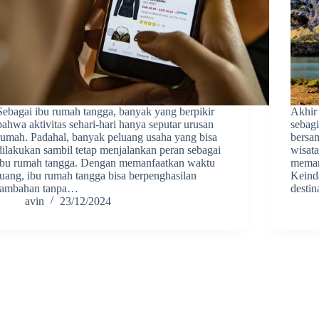
Sebagai ibu rumah tangga, banyak yang berpikir
Akhir
bahwa aktivitas sehari-hari hanya seputar urusan
sebagi
rumah. Padahal, banyak peluang usaha yang bisa
bersa
dilakukan sambil tetap menjalankan peran sebagai
wisata
ibu rumah tangga. Dengan memanfaatkan waktu
meman
luang, ibu rumah tangga bisa berpenghasilan
Keind
tambahan tanpa…
desti
avin
23/12/2024