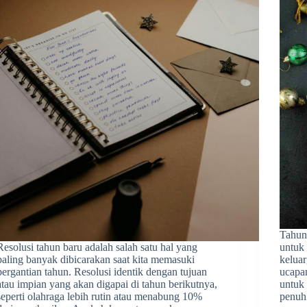
Tahun
Resolusi tahun baru adalah salah satu hal yang
untuk
paling banyak dibicarakan saat kita memasuki
keluar
pergantian tahun. Resolusi identik dengan tujuan
ucapa
atau impian yang akan digapai di tahun berikutnya,
untuk 
seperti olahraga lebih rutin atau menabung 10%
penuh