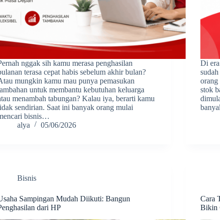
Pernah nggak sih kamu merasa penghasilan
Di era
bulanan terasa cepat habis sebelum akhir bulan?
sudah
Atau mungkin kamu mau punya pemasukan
orang 
tambahan untuk membantu kebutuhan keluarga
stok 
atau menambah tabungan? Kalau iya, berarti kamu
dimula
tidak sendirian. Saat ini banyak orang mulai
banya
mencari bisnis…
alya
05/06/2026
Bisnis
Usaha Sampingan Mudah Diikuti: Bangun
Cara 
Penghasilan dari HP
Bikin