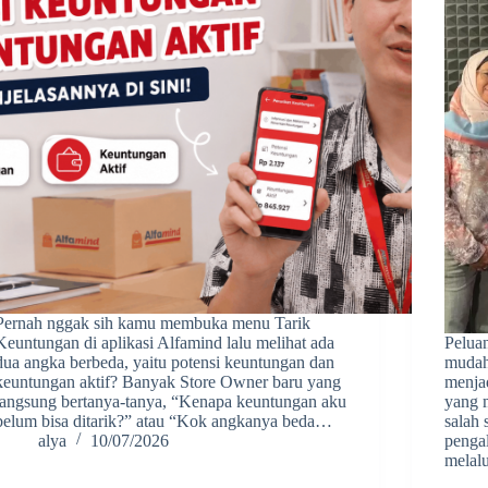
Pernah nggak sih kamu membuka menu Tarik
Keuntungan di aplikasi Alfamind lalu melihat ada
Pelua
dua angka berbeda, yaitu potensi keuntungan dan
mudah
keuntungan aktif? Banyak Store Owner baru yang
menja
langsung bertanya-tanya, “Kenapa keuntungan aku
yang 
belum bisa ditarik?” atau “Kok angkanya beda…
salah
alya
10/07/2026
pengal
melal