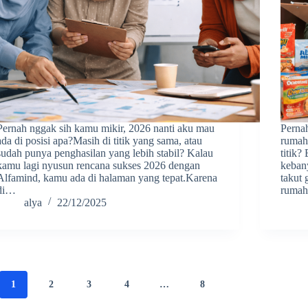
Pernah nggak sih kamu mikir, 2026 nanti aku mau
Perna
ada di posisi apa?Masih di titik yang sama, atau
rumaha
sudah punya penghasilan yang lebih stabil? Kalau
titik?
kamu lagi nyusun rencana sukses 2026 dengan
kebany
Alfamind, kamu ada di halaman yang tepat.Karena
takut 
di…
rumah
alya
22/12/2025
1
2
3
4
…
8