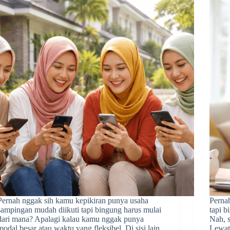
Pernah nggak sih kamu kepikiran punya usaha
Perna
sampingan mudah diikuti tapi bingung harus mulai
tapi 
dari mana? Apalagi kalau kamu nggak punya
Nah, 
modal besar atau waktu yang fleksibel. Di sisi lain,
Lewat