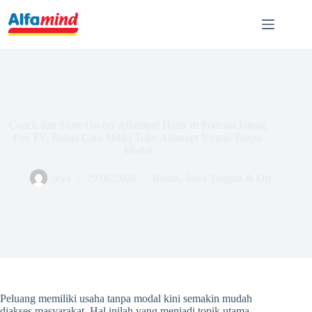
Coach dan Store Owner Alfamind Hadir di Podcast Jateng
Pos TV, Bahas Cara Miliki Toko Alfamart Virtual Tanpa
Modal
alya
29/06/2026
Bisnis
,
Jawa Tengah & Diy
Peluang memiliki usaha tanpa modal kini semakin mudah
diakses masyarakat. Hal inilah yang menjadi topik utama