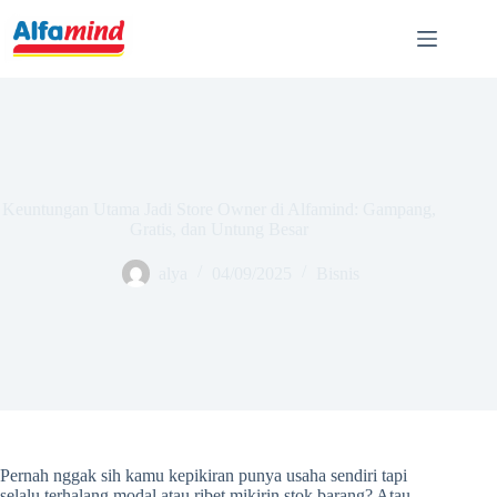
Keuntungan Utama Jadi Store Owner di Alfamind: Gampang,
Gratis, dan Untung Besar
alya
04/09/2025
Bisnis
Pernah nggak sih kamu kepikiran punya usaha sendiri tapi
selalu terhalang modal atau ribet mikirin stok barang? Atau