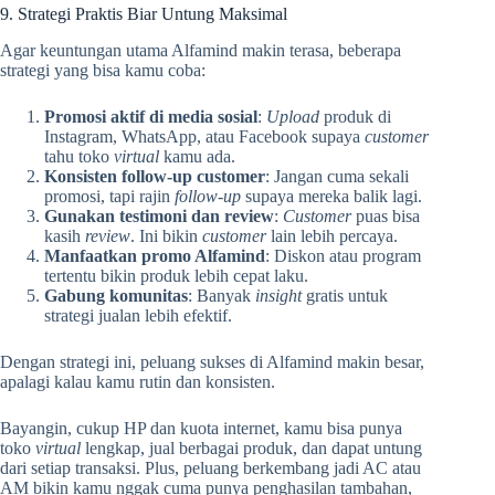
9. Strategi Praktis Biar Untung Maksimal
Agar keuntungan utama Alfamind makin terasa, beberapa
strategi yang bisa kamu coba:
Promosi aktif di media sosial
:
Upload
produk di
Instagram, WhatsApp, atau Facebook supaya
customer
tahu toko
virtual
kamu ada.
Konsisten follow-up customer
: Jangan cuma sekali
promosi, tapi rajin
follow-up
supaya mereka balik lagi.
Gunakan testimoni dan review
:
Customer
puas bisa
kasih
review
. Ini bikin
customer
lain lebih percaya.
Manfaatkan promo Alfamind
: Diskon atau program
tertentu bikin produk lebih cepat laku.
Gabung komunitas
: Banyak
insight
gratis untuk
strategi jualan lebih efektif.
Dengan strategi ini, peluang sukses di Alfamind makin besar,
apalagi kalau kamu rutin dan konsisten.
Bayangin, cukup HP dan kuota internet, kamu bisa punya
toko
virtual
lengkap, jual berbagai produk, dan dapat untung
dari setiap transaksi. Plus, peluang berkembang jadi AC atau
AM bikin kamu nggak cuma punya penghasilan tambahan,