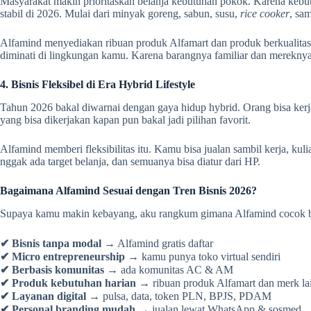
Masyarakat makin prioritaskan belanja kebutuhan pokok. Karena kebutuh
stabil di 2026. Mulai dari minyak goreng, sabun, susu,
rice cooker
, sa
Alfamind menyediakan ribuan produk Alfamart dan produk berkualitas l
diminati di lingkungan kamu. Karena barangnya familiar dan merekny
4. Bisnis Fleksibel di Era Hybrid Lifestyle
Tahun 2026 bakal diwarnai dengan gaya hidup hybrid. Orang bisa kerja, 
yang bisa dikerjakan kapan pun bakal jadi pilihan favorit.
Alfamind memberi fleksibilitas itu. Kamu bisa jualan sambil kerja, kul
nggak ada target belanja, dan semuanya bisa diatur dari HP.
Bagaimana Alfamind Sesuai dengan Tren Bisnis 2026?
Supaya kamu makin kebayang, aku rangkum gimana Alfamind cocok ba
✔ Bisnis tanpa modal →
Alfamind gratis daftar
✔ Micro entrepreneurship →
kamu punya toko virtual sendiri
✔ Berbasis komunitas →
ada komunitas AC & AM
✔ Produk kebutuhan harian →
ribuan produk Alfamart dan merk la
✔ Layanan digital →
pulsa, data, token PLN, BPJS, PDAM
✔ Personal branding mudah →
jualan lewat WhatsApp & sosmed