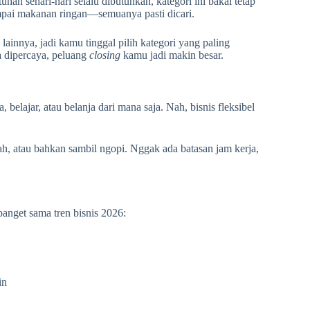
an sehari-hari selalu dibutuhkan, kategori ini bakal tetap
mpai makanan ringan—semuanya pasti dicari.
ainnya, jadi kamu tinggal pilih kategori yang paling
a dipercaya, peluang
closing
kamu jadi makin besar.
belajar, atau belanja dari mana saja. Nah, bisnis fleksibel
iah, atau bahkan sambil ngopi. Nggak ada batasan jam kerja,
nget sama tren bisnis 2026:
in