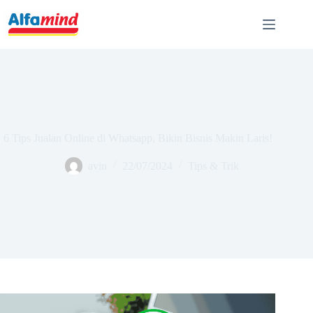
6 Tips Jualan Online di Whatsapp, Bikin Bisnis Makin Laris!
avin
22/07/2024
Tips & Trik