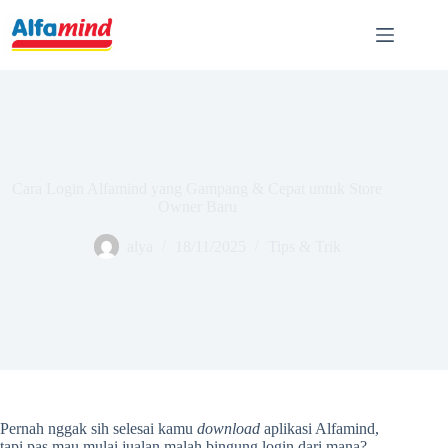
Cara Login Alfamind yang Gampang & Cepat untuk Store
Owner Baru
alya
18/11/2025
Tips & Trik
Pernah nggak sih selesai kamu
download
aplikasi Alfamind,
tapi pas mau mulai jualan malah bingung login dari mana?