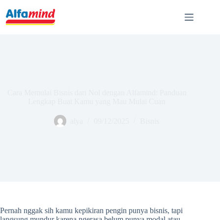
Cara Memulai Bisnis dari Nol dengan Alfamind: Panduan
Lengkap Buat Kamu yang Mau Mulai Cuan
alya
09/12/2025
Bisnis
Pernah nggak sih kamu kepikiran pengin punya bisnis, tapi
langsung mundur karena ngerasa belum punya modal atau