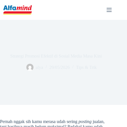
Strategi Promosi Efektif di Sosial Media Masa Kini
alya
29/05/2026
Tips & Trik
Pernah nggak sih kamu merasa udah sering
posting
jualan,
tapi hasilnya masih belum maksimal? Padahal kamu udah