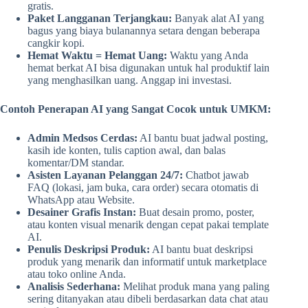
gratis.
Paket Langganan Terjangkau:
Banyak alat AI yang
bagus yang biaya bulanannya setara dengan beberapa
cangkir kopi.
Hemat Waktu = Hemat Uang:
Waktu yang Anda
hemat berkat AI bisa digunakan untuk hal produktif lain
yang menghasilkan uang. Anggap ini investasi.
Contoh Penerapan AI yang Sangat Cocok untuk UMKM:
Admin Medsos Cerdas:
AI bantu buat jadwal posting,
kasih ide konten, tulis caption awal, dan balas
komentar/DM standar.
Asisten Layanan Pelanggan 24/7:
Chatbot jawab
FAQ (lokasi, jam buka, cara order) secara otomatis di
WhatsApp atau Website.
Desainer Grafis Instan:
Buat desain promo, poster,
atau konten visual menarik dengan cepat pakai template
AI.
Penulis Deskripsi Produk:
AI bantu buat deskripsi
produk yang menarik dan informatif untuk marketplace
atau toko online Anda.
Analisis Sederhana:
Melihat produk mana yang paling
sering ditanyakan atau dibeli berdasarkan data chat atau