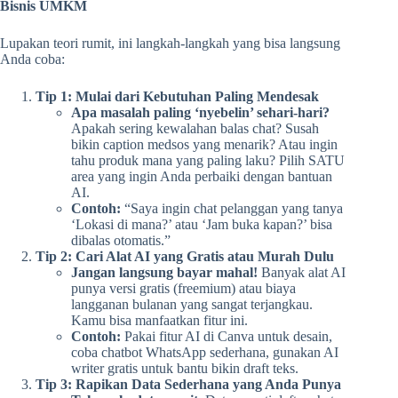
Bisnis UMKM
Lupakan teori rumit, ini langkah-langkah yang bisa langsung
Anda coba:
Tip 1: Mulai dari Kebutuhan Paling Mendesak
Apa masalah paling ‘nyebelin’ sehari-hari?
Apakah sering kewalahan balas chat? Susah
bikin caption medsos yang menarik? Atau ingin
tahu produk mana yang paling laku? Pilih SATU
area yang ingin Anda perbaiki dengan bantuan
AI.
Contoh:
“Saya ingin chat pelanggan yang tanya
‘Lokasi di mana?’ atau ‘Jam buka kapan?’ bisa
dibalas otomatis.”
Tip 2: Cari Alat AI yang Gratis atau Murah Dulu
Jangan langsung bayar mahal!
Banyak alat AI
punya versi gratis (freemium) atau biaya
langganan bulanan yang sangat terjangkau.
Kamu bisa manfaatkan fitur ini.
Contoh:
Pakai fitur AI di Canva untuk desain,
coba chatbot WhatsApp sederhana, gunakan AI
writer gratis untuk bantu bikin draft teks.
Tip 3: Rapikan Data Sederhana yang Anda Punya