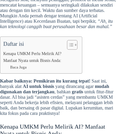
mencatat keuangan – semuanya seringkali dilakukan sendiri
atau dengan tim kecil. Waktu dan sumber daya terbatas.
Mungkin Anda pernah dengar tentang AI (Artificial
Intelligence) atau Kecerdasan Buatan, tapi berpikir,
“Ah, itu
kan teknologi canggih buat perusahaan besar dan mahal.”
Daftar isi
Kenapa UMKM Perlu Melirik AI?
Manfaat Nyata untuk Bisnis Anda:
Baca Juga
Kabar baiknya: Pemikiran itu kurang tepat!
Saat ini,
banyak alat
AI untuk bisnis
yang dirancang agar
mudah
digunakan dan terjangkau
, bahkan
gratis
untuk fitur-fitur
dasar. AI bisa jadi “asisten cerdas” yang membantu UMKM
seperti Anda bekerja lebih efisien, melayani pelanggan lebih
baik, dan bersaing di pasar digital. Lupakan kerumitan, mari
kita fokus pada cara praktisnya!
Kenapa UMKM Perlu Melirik AI? Manfaat
Nyata untuk Bisnis Anda: