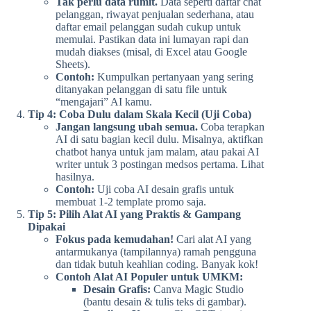
Tak perlu data rumit.
Data seperti daftar chat
pelanggan, riwayat penjualan sederhana, atau
daftar email pelanggan sudah cukup untuk
memulai. Pastikan data ini lumayan rapi dan
mudah diakses (misal, di Excel atau Google
Sheets).
Contoh:
Kumpulkan pertanyaan yang sering
ditanyakan pelanggan di satu file untuk
“mengajari” AI kamu.
Tip 4: Coba Dulu dalam Skala Kecil (Uji Coba)
Jangan langsung ubah semua.
Coba terapkan
AI di satu bagian kecil dulu. Misalnya, aktifkan
chatbot hanya untuk jam malam, atau pakai AI
writer untuk 3 postingan medsos pertama. Lihat
hasilnya.
Contoh:
Uji coba AI desain grafis untuk
membuat 1-2 template promo saja.
Tip 5: Pilih Alat AI yang Praktis & Gampang
Dipakai
Fokus pada kemudahan!
Cari alat AI yang
antarmukanya (tampilannya) ramah pengguna
dan tidak butuh keahlian coding. Banyak kok!
Contoh Alat AI Populer untuk UMKM:
Desain Grafis:
Canva Magic Studio
(bantu desain & tulis teks di gambar).