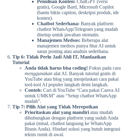
Penulisan Konten:
ChatGPT (versi
gratis), Google Bard, Microsoft Copilot
(bantu bikin caption, deskripsi produk, ide
konten).
Chatbot Sederhana:
Banyak platform
chatbot WhatsApp/Telegram yang mudah
disetup untuk jawaban otomatis.
Manajemen Medsos:
Beberapa alat
manajemen medsos punya fitur AI untuk
saran posting atau analisis sederhana.
Tip 6: Tidak Perlu Jadi Ahli IT, Manfaatkan
Tutorial
Anda tidak harus bisa coding!
Fokus pada cara
menggunakan
alat AI. Banyak tutorial gratis di
YouTube atau blog yang menjelaskan cara pakai
tool-tool AI populer langkah demi langkah.
Contoh:
Cari di YouTube “Cara pakai Canva AI
untuk UMKM” atau “Setup chatbot WhatsApp
mudah”.
Tip 7: Pilih Alat yang Tidak Merepotkan
Prioritaskan alat yang mandiri
atau mudah
dihubungkan dengan platform yang sudah Anda
pakai (misal, chatbot langsung ke WhatsApp
Bisnis Anda). Hindari solusi yang butuh integrasi
teknis rumit di awal.