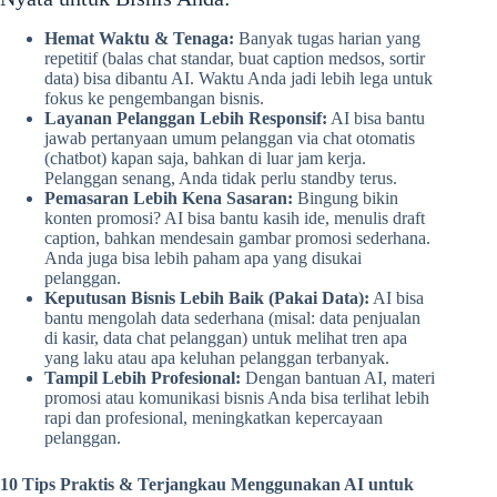
Hemat Waktu & Tenaga:
Banyak tugas harian yang
repetitif (balas chat standar, buat caption medsos, sortir
data) bisa dibantu AI. Waktu Anda jadi lebih lega untuk
fokus ke pengembangan bisnis.
Layanan Pelanggan Lebih Responsif:
AI bisa bantu
jawab pertanyaan umum pelanggan via chat otomatis
(chatbot) kapan saja, bahkan di luar jam kerja.
Pelanggan senang, Anda tidak perlu standby terus.
Pemasaran Lebih Kena Sasaran:
Bingung bikin
konten promosi? AI bisa bantu kasih ide, menulis draft
caption, bahkan mendesain gambar promosi sederhana.
Anda juga bisa lebih paham apa yang disukai
pelanggan.
Keputusan Bisnis Lebih Baik (Pakai Data):
AI bisa
bantu mengolah data sederhana (misal: data penjualan
di kasir, data chat pelanggan) untuk melihat tren apa
yang laku atau apa keluhan pelanggan terbanyak.
Tampil Lebih Profesional:
Dengan bantuan AI, materi
promosi atau komunikasi bisnis Anda bisa terlihat lebih
rapi dan profesional, meningkatkan kepercayaan
pelanggan.
10 Tips Praktis & Terjangkau Menggunakan AI untuk